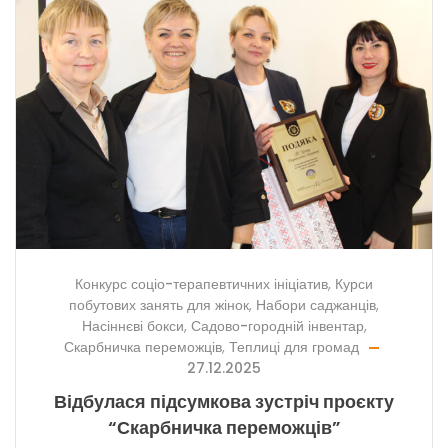
Конкурс соціо-терапевтичних ініціатив
,
Курси
побутових занять для жінок
,
Набори саджанців
,
Насіннєві бокси
,
Садово-городній інвентар
,
Скарбничка переможців
,
Теплиці для громад
27.12.2025
Відбулася підсумкова зустріч проєкту
“Скарбничка переможців”