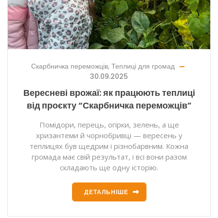
Скарбничка переможців
,
Теплиці для громад
30.09.2025
Вересневі врожаї: як працюють теплиці
від проєкту “Скарбничка переможців”
Помідори, перець, огірки, зелень, а ще
хризантеми й чорнобривці — вересень у
теплицях був щедрим і різнобарвним. Кожна
громада має свій результат, і всі вони разом
складають ще одну історію.
ДЕТАЛЬНІШЕ