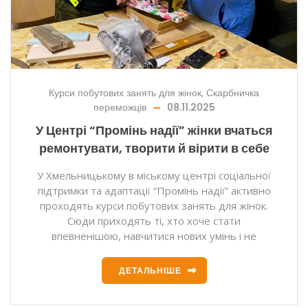
Курси побутових занять для жінок
,
Скарбничка
переможців
08.11.2025
У Центрі “Промінь надії” жінки вчаться
ремонтувати, творити й вірити в себе
У Хмельницькому в міському центрі соціальної
підтримки та адаптації “Промінь надії” активно
проходять курси побутових занять для жінок.
Сюди приходять ті, хто хоче стати
впевненішою, навчитися нових умінь і не
ДЕТАЛЬНІШЕ