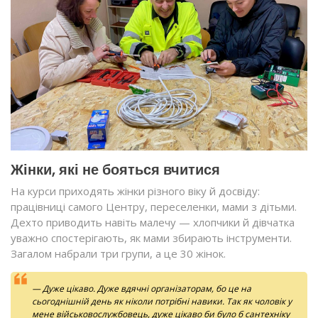
Жінки, які не бояться вчитися
На курси приходять жінки різного віку й досвіду:
працівниці самого Центру, переселенки, мами з дітьми.
Дехто приводить навіть малечу — хлопчики й дівчатка
уважно спостерігають, як мами збирають інструменти.
Загалом набрали три групи, а це 30 жінок.
— Дуже цікаво. Дуже вдячні організаторам, бо це на
сьогоднішній день як ніколи потрібні навики. Так як чоловік у
мене військовослужбовець, дуже цікаво би було б сантехніку