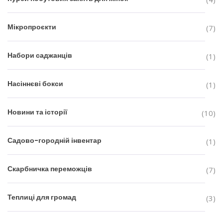
Мікропроєкти
(7)
Набори саджанців
(1)
Насіннєві бокси
(1)
Новини та історії
(10)
Садово-городній інвентар
(1)
Скарбничка переможців
(7)
Теплиці для громад
(3)