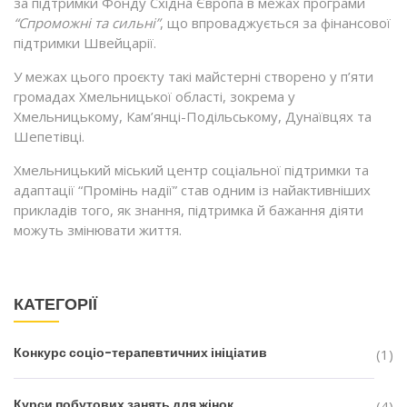
за підтримки Фонду Східна Європа в межах програми
“Спроможні та сильні”
, що впроваджується за фінансової
підтримки Швейцарії.
У межах цього проєкту такі майстерні створено у п’яти
громадах Хмельницької області, зокрема у
Хмельницькому, Кам’янці-Подільському, Дунаївцях та
Шепетівці.
Хмельницький міський центр соціальної підтримки та
адаптації “Промінь надії” став одним із найактивніших
прикладів того, як знання, підтримка й бажання діяти
можуть змінювати життя.
КАТЕГОРІЇ
Конкурс соціо-терапевтичних ініціатив
(1)
Курси побутових занять для жінок
(4)