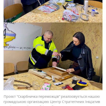
Проєкт “Скарбничка переможців” реалізовується нашою
громадською організацією Центр Стратегічних Ініціатив