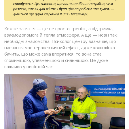
спробувати. Це, напевно, що воно ще більш потрібно, чим
розетка, так як для жінок. І було цікаво робити шкатулки, —
ділиться ще одна слухачка Юлія Петельчук.
Кожне заняття — це не просто тренінг, а підтримка,
взаємодопомога й тепла атмосфера. А ще — нові і такі
необхідні знайомства. Психолог центру зазначає, що
навчання має терапевтичний ефект, адже коли жінка
бачить, що може сама впоратися, то вона стає
спокійнішою, упевненішою й сильнішою. Це дуже
важливо у нинішній час.