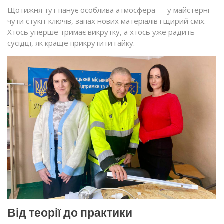
Щотижня тут панує особлива атмосфера — у майстерні
чути стукіт ключів, запах нових матеріалів і щирий сміх.
Хтось уперше тримає викрутку, а хтось уже радить
сусідці, як краще прикрутити гайку.
Від теорії до практики